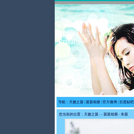
导航：
天籁之茵
|
茵茵相册
|
官方微博
|
百度贴吧
您当前的位置：
天籁之茵
-
-
茵茵相册
- 朱茵